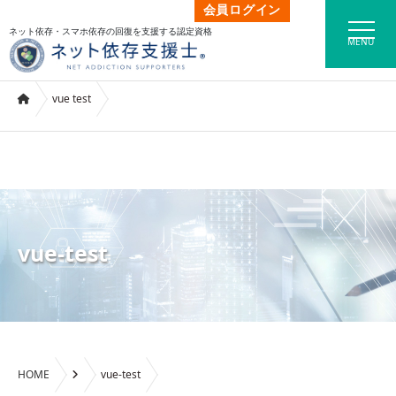
会員ログイン
ネット依存・スマホ依存の回復を支援する認定資格
MENU
vue test
vue-test
HOME
vue-test